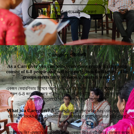
Apply here! এখানে আবেদন করুন!
Caregiver পরিচর্যাকারী
As a Caregiver you can join a caregiver-group. Each group
consist of 6-8 people and will be run by two facilitators . The
groups meets for 9 sessions, 2 hours a week.
একজন কেয়ারগিভার হিসেবে আপনি কেয়ারগিভার গ্রুপে যোগ দিতে পারেন। প্রতিটি
গ্রুপ 6-8 জনের সমন্বয়ে গঠিত এবং দুটি ফ্যাসিলিটেটর দ্বারা পরিচালিত হবে।
গ্রুপগুলি সপ্তাহে 2 ঘন্টা 9 সেশনের জন্য মিলিত হয়।
What is a Caregiver?
A Caregiver is one who has custody of a
child or looks after children, for instance teachers and day-care
workers.
কেয়ারগিভার কি? একজন কেয়ারগিভার হলেন একজন যিনি একটি শিশুর হেফাজত করেন