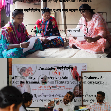
A Facilitator can apply to become Trainers.
একজন ফ্যাসিলিটেটর প্রশিক্ষক হওয়ার জন্য আবেদন করতে পারেন।
Apply here! এখানে আবেদন করুন!
Facilitator ফ্যাসিলিটেটর
As a Facilitator you will receive training from Trainers. As
part of the training, you will facilitate your own caregiver-
group.
একজন ফ্যাসিলিটেটর হিসেবে আপনি প্রশিক্ষকদের কাছ থেকে প্রশিক্ষণ পাবেন।
প্রশিক্ষণের অংশ হিসাবে, আপনি আপনার নিজস্ব পরিচর্যাকারী-গোষ্ঠীকে সুবিধা দেবেন।