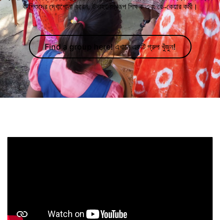
বা শিশুদের দেখাশোনা করেন, উদাহরণস্বরূপ শিক্ষক এবং ডে-কেয়ার কর্মী।
Find a group here! এখানে একটি গ্রুপ খুঁজুন!